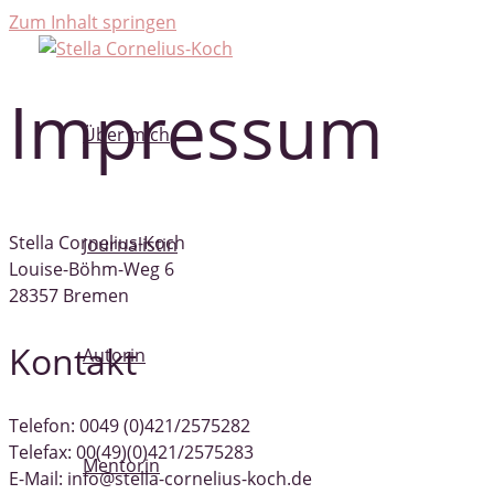
Zum Inhalt springen
Impressum
Über mich
Stella Cornelius-Koch
Journalistin
Louise-Böhm-Weg 6
28357 Bremen
Kontakt
Autorin
Telefon: 0049 (0)421/2575282
Telefax: 00(49)(0)421/2575283
Mentorin
E-Mail: info@stella-cornelius-koch.de