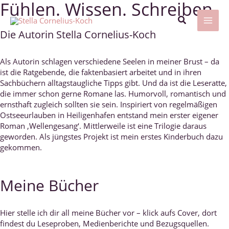
Fühlen. Wissen. Schreiben.
Zum
Inhalt
Suchen
springen
MAI
Die Autorin Stella Cornelius-Koch
ME
Als Autorin schlagen verschiedene Seelen in meiner Brust – da
ist die Ratgebende, die faktenbasiert arbeitet und in ihren
Sachbüchern alltagstaugliche Tipps gibt. Und da ist die Leseratte,
die immer schon gerne Romane las. Humorvoll, romantisch und
ernsthaft zugleich sollten sie sein. Inspiriert von regelmäßigen
Ostseeurlauben in Heiligenhafen entstand mein erster eigener
Roman ‚Wellengesang‘. Mittlerweile ist eine Trilogie daraus
geworden. Als jüngstes Projekt ist mein erstes Kinderbuch dazu
gekommen.
Meine Bücher
Hier stelle ich dir all meine Bücher vor – klick aufs Cover, dort
findest du Leseproben, Medienberichte und Bezugsquellen.