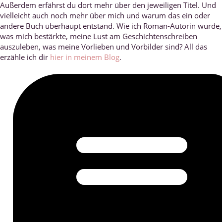
Außerdem erfährst du dort mehr über den jeweiligen Titel. Und
vielleicht auch noch mehr über mich und warum das ein oder
andere Buch überhaupt entstand. Wie ich Roman-Autorin wurde,
was mich bestärkte, meine Lust am Geschichtenschreiben
auszuleben, was meine Vorlieben und Vorbilder sind? All das
erzähle ich dir
hier in meinem Blog
.