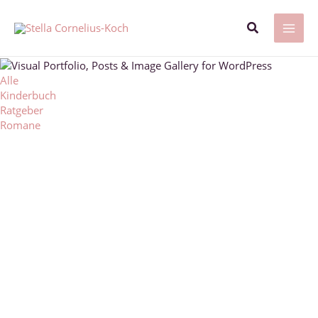
Zum
Inhalt
Suchen
springen
MAI
ME
Alle
Kinderbuch
Ratgeber
Romane