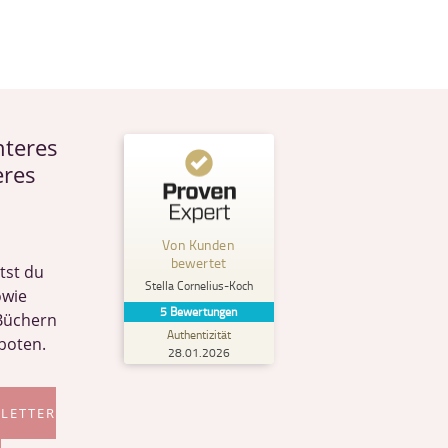
hteres
eres
Kundenbewertungen und Erfahrungen zu
Stella Cornelius-Koch
Von Kunden
%
100
SEHR GUT
bewertet
tst du
Empfehlungen auf
Stella Cornelius-Koch
ProvenExpert.com
owie
5,00
/
5,00
5
Bewertungen
Büchern
Authentizität
boten.
28.01.2026
5
Bewertungen auf ProvenExpert.com
SLETTER
Erfahren Sie mehr über dieses Bewertungssiegel