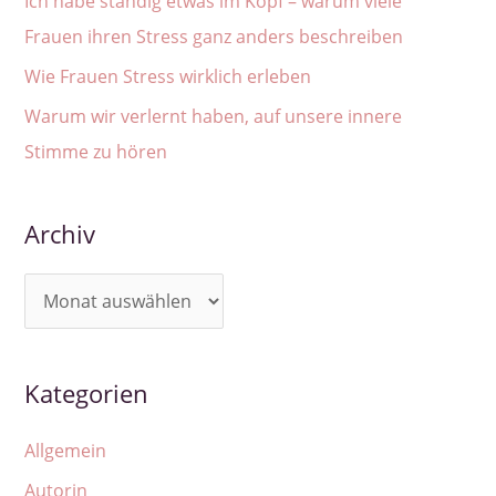
Ich habe ständig etwas im Kopf – warum viele
Frauen ihren Stress ganz anders beschreiben
Wie Frauen Stress wirklich erleben
Warum wir verlernt haben, auf unsere innere
Stimme zu hören
Archiv
A
r
c
Kategorien
h
i
Allgemein
v
Autorin