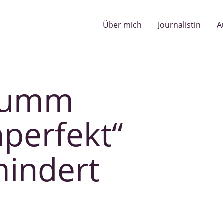
Über mich
Journalistin
A
dumm
nperfekt“
mindert