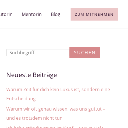
utorin
Mentorin
Blog
ZUM MITNEHMEN
S
SUCHEN
u
c
Neueste Beiträge
h
e
Warum Zeit für dich kein Luxus ist, sondern eine
n
Entscheidung
Warum wir oft genau wissen, was uns guttut –
und es trotzdem nicht tun